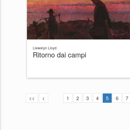
Llewelyn Lloyd
Ritorno dai campi
<<
<
1
2
3
4
5
6
7